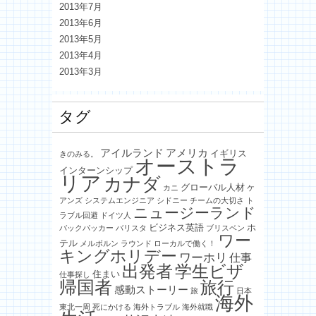
2013年7月
2013年6月
2013年5月
2013年4月
2013年3月
タグ
アイルランド
アメリカ
イギリス
きのみる。
オーストラ
インターンシップ
リア
カナダ
グローバル人材
カニ
ケ
アンズ
システムエンジニア
シドニー
チームの大切さ
ト
ニュージーランド
ラブル回避
ドイツ人
ビジネス英語
ホ
バックパッカー
バリスタ
ブリスベン
ワー
テル
メルボルン
ラウンド
ローカルで働く！
キングホリデー
ワーホリ
仕事
出発者
学生ビザ
住まい
仕事探し
帰国者
旅行
感動ストーリー
旅
日本
海外
東北一周
死にかける
海外トラブル
海外就職