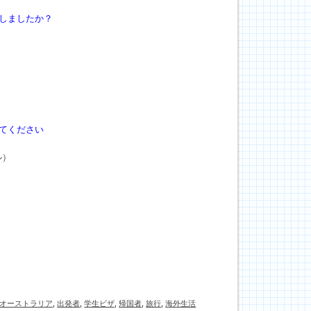
しましたか？
てください
ル）
オーストラリア
,
出発者
,
学生ビザ
,
帰国者
,
旅行
,
海外生活