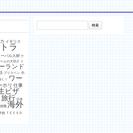
検
索:
リカ
イギリス
ストラ
ローバル人材
ケ
チームの大切さ
ト
ーランド
語
ホ
ブリスベン
ワー
働く！
ーホリ
仕事
生ビザ
旅行
旅
日本
海外
外就職
学校
ＴＥＣＳＯ