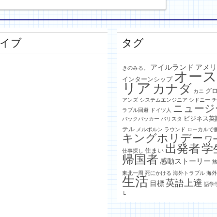
イブ
タグ
月
アイルランド
アメ
きのみる。
オー
インターンシップ
リア
カナダ
グ
カニ
アンズ
システムエンジニア
シドニー
ニュージ
ラブル回避
ドイツ人
ビジネス英
バックパッカー
バリスタ
テル
メルボルン
ラウンド
ローカルで
キングホリデー
ワ
月
出発者
学
住まい
仕事探し
帰国者
感動ストーリー
東北一周
死にかける
海外トラブル
海
生活
英語上達
目標
月
語学
Ｌ
月
月