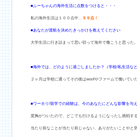
■ふーちゃんの海外生活に点数をつけると・・・
私の海外生活は１００点中…
９９点！
■あなたが渡航を決めたきっかけを教えてください
大学生活に行き詰まって思い切って海外で働こうと思った
■海外では、どのように過ごしましたか？（学校/私生活な
２ヶ月は学校に通ってその後はwoofやファームで働いてい
■ワーホリ/留学での経験は、今のあなたにどんな影響を与
度胸がついたので、どこでも行けるようになったし挑戦す
当たり前なことが当たり前じゃない、ありがたいことやと