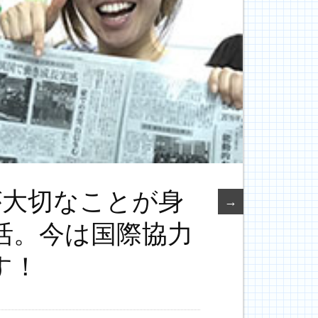
が大切なことが身
→
活。今は国際協力
す！