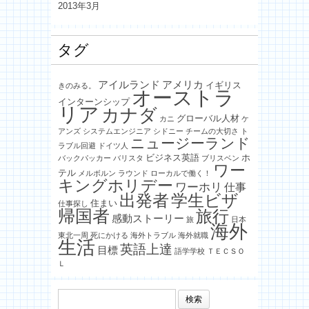
2013年3月
タグ
アイルランド
アメリカ
イギリス
きのみる。
オーストラ
インターンシップ
リア
カナダ
グローバル人材
カニ
ケ
アンズ
システムエンジニア
シドニー
チームの大切さ
ト
ニュージーランド
ラブル回避
ドイツ人
ビジネス英語
ホ
バックパッカー
バリスタ
ブリスベン
ワー
テル
メルボルン
ラウンド
ローカルで働く！
キングホリデー
ワーホリ
仕事
出発者
学生ビザ
住まい
仕事探し
帰国者
旅行
感動ストーリー
旅
日本
海外
東北一周
死にかける
海外トラブル
海外就職
生活
英語上達
目標
語学学校
ＴＥＣＳＯ
Ｌ
検
索: