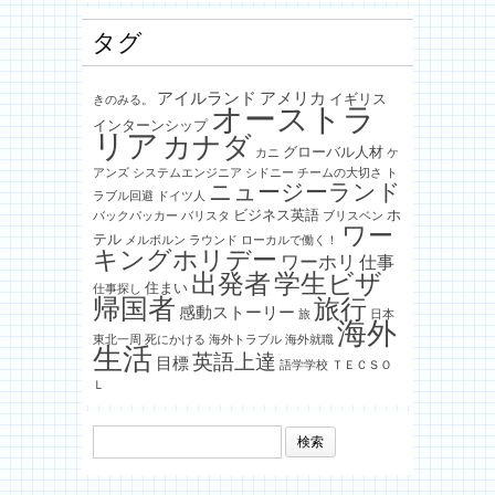
タグ
アイルランド
アメリカ
イギリス
きのみる。
オーストラ
インターンシップ
リア
カナダ
グローバル人材
カニ
ケ
アンズ
システムエンジニア
シドニー
チームの大切さ
ト
ニュージーランド
ラブル回避
ドイツ人
ビジネス英語
ホ
バックパッカー
バリスタ
ブリスベン
ワー
テル
メルボルン
ラウンド
ローカルで働く！
キングホリデー
ワーホリ
仕事
出発者
学生ビザ
住まい
仕事探し
帰国者
旅行
感動ストーリー
旅
日本
海外
東北一周
死にかける
海外トラブル
海外就職
生活
英語上達
目標
語学学校
ＴＥＣＳＯ
Ｌ
検
索: