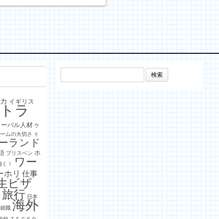
検
索:
リカ
イギリス
ストラ
ローバル人材
ケ
チームの大切さ
ト
ーランド
語
ホ
ブリスベン
ワー
働く！
ーホリ
仕事
生ビザ
旅行
旅
日本
海外
外就職