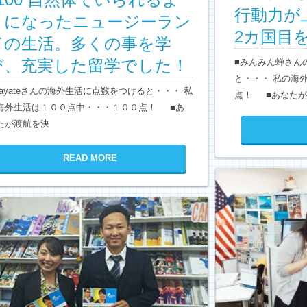
行動力が
うになったニュージーラン
2カ国目
ドの生活。多くの事を学
び、充実した留学でした！
■みんみん蝉さん
と・・・ 私の海
Hayateさんの海外生活に点数をつけると・・・ 私
点！ ■あなたが
海外生活は１００点中・・・１００点！ ■あ
たが渡航を決
READ MORE