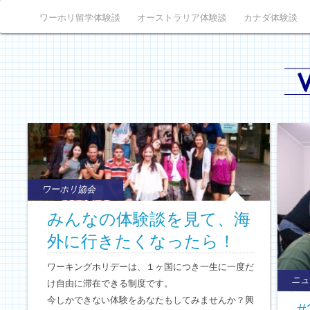
ワーホリ留学体験談
オーストラリア体験談
カナダ体験談
ワーホリ協会
みんなの体験談を見て、海
外に行きたくなったら！
ワーキングホリデーは、１ヶ国につき一生に一度だ
ニュ
け自由に滞在できる制度です。
今しかできない体験をあなたもしてみませんか？興