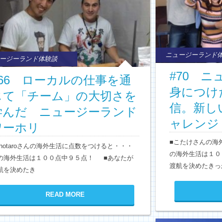
ニュージーランド
ージーランド体験談
#70 
#66 ローカルの仕事を通
身につけ
じて「チーム」の大切さを
信。新し
学んだ ニュージーランド
ャレンジ
ワーホリ
■こたけさんの海
Shotaroさんの海外生活に点数をつけると・・・
の海外生活は１０
の海外生活は１００点中９５点！ ■あなたが
渡航を決めたきっ
航を決めたき
READ MORE