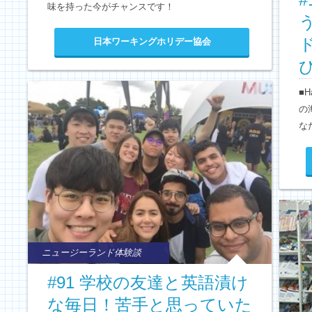
味を持った今がチャンスです！
日本ワーキングホリデー協会
■
の
な
ニュージーランド体験談
#91 学校の友達と英語漬け
な毎日！苦手と思っていた