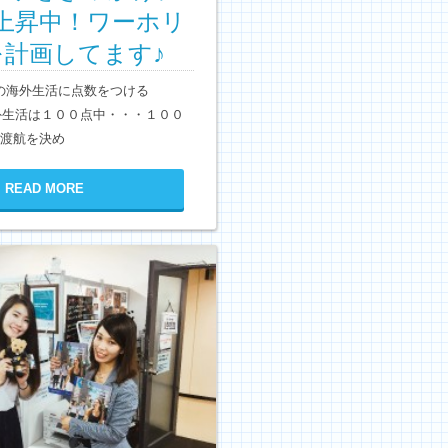
上昇中！ワーホリ
を計画してます♪
の海外生活に点数をつける
外生活は１００点中・・・１００
渡航を決め
READ MORE