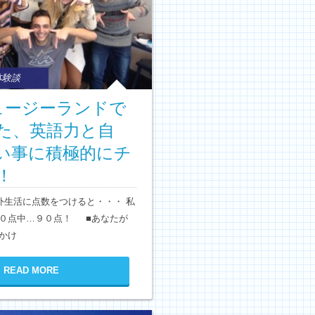
体験談
ニュージーランドで
た、英語力と自
い事に積極的にチ
！
外生活に点数をつけると・・・ 私
０点中…９０点！ ■あなたが
かけ
READ MORE