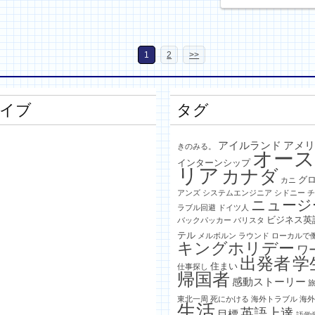
1
2
>>
イブ
タグ
月
アイルランド
アメ
きのみる。
オー
インターンシップ
リア
カナダ
グ
カニ
アンズ
システムエンジニア
シドニー
ニュージ
ラブル回避
ドイツ人
ビジネス英
バックパッカー
バリスタ
テル
メルボルン
ラウンド
ローカルで
キングホリデー
ワ
月
出発者
学
住まい
仕事探し
帰国者
感動ストーリー
東北一周
死にかける
海外トラブル
海
生活
英語上達
目標