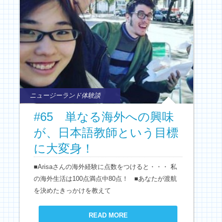
ニュージーランド体験談
#65 単なる海外への興味
が、日本語教師という目標
に大変身！
■Arisaさんの海外経験に点数をつけると・・・ 私
の海外生活は100点満点中80点！ ■あなたが渡航
を決めたきっかけを教えて
READ MORE