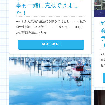
事も一緒に克服できまし
た！
ニュ
■もちさんの海外生活に点数をつけると・・・ 私の
海外生活は１００点中・・・１００点！ ■あな
たが渡航を決めたきっ
READ MORE
リ
■
海
渡