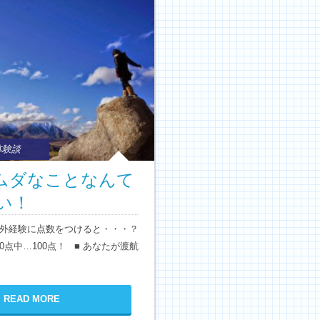
体験談
生ムダなことなんて
い！
んの海外経験に点数をつけると・・・？
0点中…100点！ ■ あなたが渡航
READ MORE