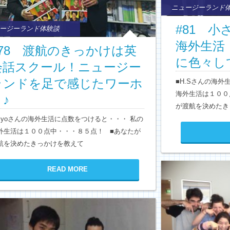
ニュージーランド
#81 
ージーランド体験談
海外生活
#78 渡航のきっかけは英
に色々し
会話スクール！ニュージー
ランドを足で感じたワーホ
■H.Sさんの海
海外生活は１００
♪
が渡航を決めたき
Kiyoさんの海外生活に点数をつけると・・・ 私の
外生活は１００点中・・・８５点！ ■あなたが
航を決めたきっかけを教えて
READ MORE