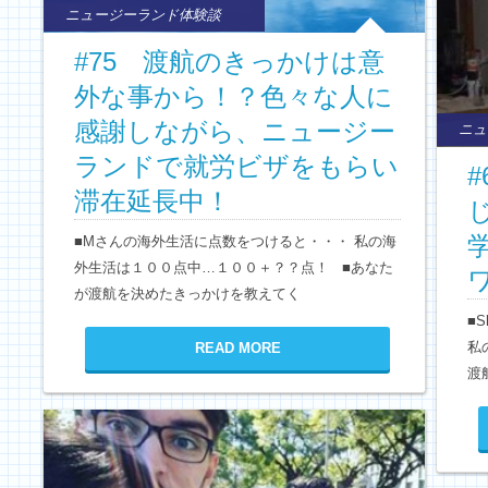
ニュージーランド体験談
#75 渡航のきっかけは意
外な事から！？色々な人に
感謝しながら、ニュージー
ニュ
ランドで就労ビザをもらい
滞在延長中！
■Mさんの海外生活に点数をつけると・・・ 私の海
外生活は１００点中…１００＋？？点！ ■あなた
が渡航を決めたきっかけを教えてく
■
私
READ MORE
渡