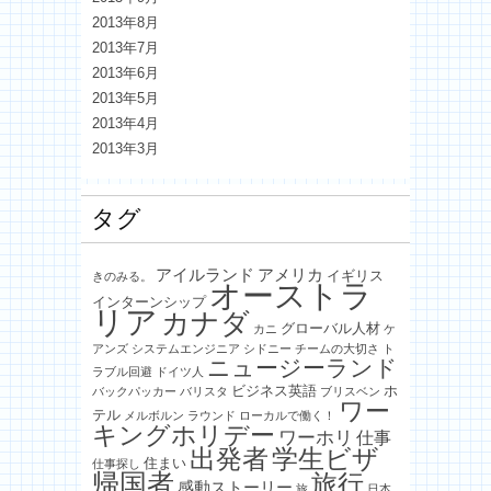
2013年8月
2013年7月
2013年6月
2013年5月
2013年4月
2013年3月
タグ
アイルランド
アメリカ
イギリス
きのみる。
オーストラ
インターンシップ
リア
カナダ
グローバル人材
カニ
ケ
アンズ
システムエンジニア
シドニー
チームの大切さ
ト
ニュージーランド
ラブル回避
ドイツ人
ビジネス英語
ホ
バックパッカー
バリスタ
ブリスベン
ワー
テル
メルボルン
ラウンド
ローカルで働く！
キングホリデー
ワーホリ
仕事
出発者
学生ビザ
住まい
仕事探し
帰国者
旅行
感動ストーリー
旅
日本