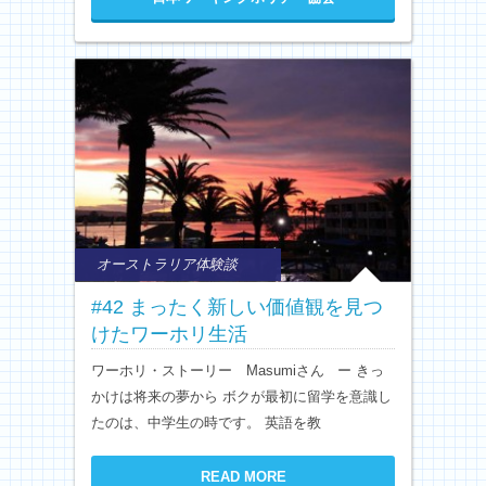
オーストラリア体験談
#42 まったく新しい価値観を見つ
けたワーホリ生活
ワーホリ・ストーリー Masumiさん ー きっ
かけは将来の夢から ボクが最初に留学を意識し
たのは、中学生の時です。 英語を教
READ MORE