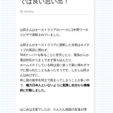
では良い思い出！
By whstory,
山田さんはオーストラリアのパースに1年間ワーホ
リビザで渡航されていました。
山田さんがオーストラリアに渡航した当初はネイテ
ィブの英語に慣れず、
TAXナンバーを取ることに苦労したり、緊張からか
電話対応がうまくできず落ち込んだり、
ホームステイしている時は道に迷って家に帰れずマ
マに怒られたこともあったそうです。
しかし山田さ
んはめげずに、
同じ国の留学生同士で固まってしまうことが多い中
で、
極力日本人といないように意識し自分から積極
的に行動しました。
はじめは大変でしたが、だんだん他国の友達が増