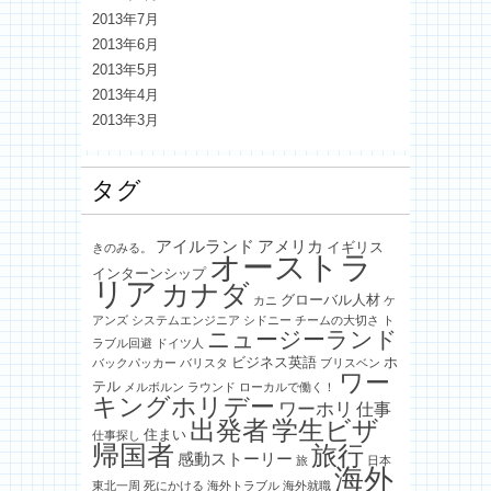
2013年7月
2013年6月
2013年5月
2013年4月
2013年3月
タグ
アイルランド
アメリカ
イギリス
きのみる。
オーストラ
インターンシップ
リア
カナダ
グローバル人材
カニ
ケ
アンズ
システムエンジニア
シドニー
チームの大切さ
ト
ニュージーランド
ラブル回避
ドイツ人
ビジネス英語
ホ
バックパッカー
バリスタ
ブリスベン
ワー
テル
メルボルン
ラウンド
ローカルで働く！
キングホリデー
ワーホリ
仕事
出発者
学生ビザ
住まい
仕事探し
帰国者
旅行
感動ストーリー
旅
日本
海外
東北一周
死にかける
海外トラブル
海外就職