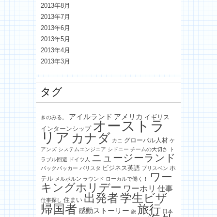
2013年8月
2013年7月
2013年6月
2013年5月
2013年4月
2013年3月
タグ
アイルランド
アメリカ
イギリス
きのみる。
オーストラ
インターンシップ
リア
カナダ
グローバル人材
カニ
ケ
アンズ
システムエンジニア
シドニー
チームの大切さ
ト
ニュージーランド
ラブル回避
ドイツ人
ビジネス英語
ホ
バックパッカー
バリスタ
ブリスベン
ワー
テル
メルボルン
ラウンド
ローカルで働く！
キングホリデー
ワーホリ
仕事
出発者
学生ビザ
住まい
仕事探し
帰国者
旅行
感動ストーリー
旅
日本