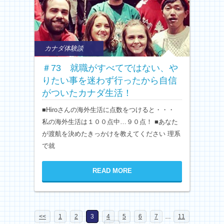
カナダ体験談
＃73 就職がすべてではない、や
りたい事を迷わず行ったから自信
がついたカナダ生活！
■Hiroさんの海外生活に点数をつけると・・・
私の海外生活は１００点中…９０点！ ■あなた
が渡航を決めたきっかけを教えてください 理系
で就
READ MORE
<<
1
2
3
4
5
6
7
…
11