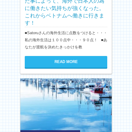
た事によって、海外で日本人の為
に働きたい気持ちが強くなった。
これからベトナムへ働きに行きま
す！
■Satoruさんの海外生活に点数をつけると・・・
私の海外生活は１００点中・・・９０点！ ■あ
なたが渡航を決めたきっかけを教
READ MORE