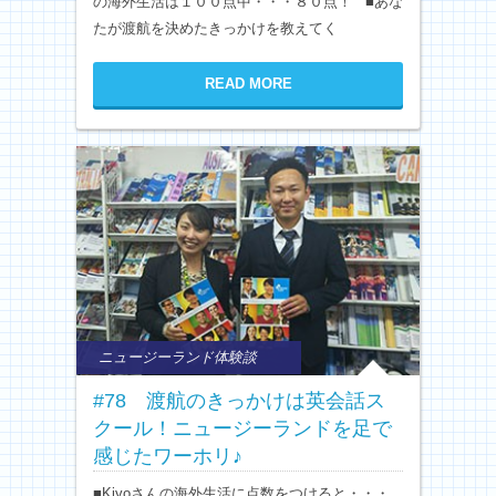
の海外生活は１００点中・・・８０点！ ■あな
たが渡航を決めたきっかけを教えてく
READ MORE
ニュージーランド体験談
#78 渡航のきっかけは英会話ス
クール！ニュージーランドを足で
感じたワーホリ♪
■Kiyoさんの海外生活に点数をつけると・・・