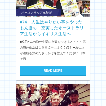
オーストラリア体験談
#74 人生はやりたい事をやった
もん勝ち！充実したオーストラリ
ア生活からイギリス生活へ！
■K.Tさんの海外生活に点数をつけると・・・ 私
の海外生活は１００点中…１００点！ ■あなた
が渡航を決めたきっかけを教えてください 日本
で過
READ MORE