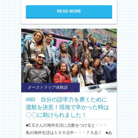
READ MORE
オーストラリア体験談
#80 自分の語学力を磨くために
渡航を決意！現地で辛かった時は
〇〇に助けられました！
■E.Eさんの海外生活に点数をつけると・・・
私の海外生活は１００点中・・・７５点！ ■あ