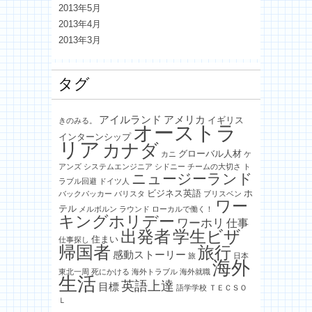
2013年5月
2013年4月
2013年3月
タグ
アイルランド
アメリカ
イギリス
きのみる。
オーストラ
インターンシップ
リア
カナダ
グローバル人材
カニ
ケ
アンズ
システムエンジニア
シドニー
チームの大切さ
ト
ニュージーランド
ラブル回避
ドイツ人
ビジネス英語
ホ
バックパッカー
バリスタ
ブリスベン
ワー
テル
メルボルン
ラウンド
ローカルで働く！
キングホリデー
ワーホリ
仕事
出発者
学生ビザ
住まい
仕事探し
帰国者
旅行
感動ストーリー
旅
日本
海外
東北一周
死にかける
海外トラブル
海外就職
生活
英語上達
目標
語学学校
ＴＥＣＳＯ
Ｌ