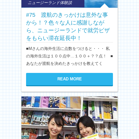
ニュージーランド体験談
#75 渡航のきっかけは意外な事
から！？色々な人に感謝しなが
ら、ニュージーランドで就労ビザ
をもらい滞在延長中！
■Mさんの海外生活に点数をつけると・・・ 私
の海外生活は１００点中…１００＋？？点！ ■
あなたが渡航を決めたきっかけを教えてく
READ MORE